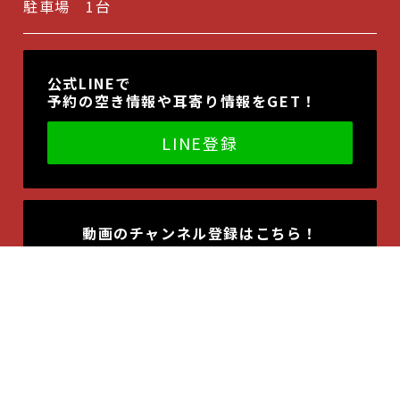
駐車場 1台
公式LINEで
予約の空き情報や耳寄り情報をGET！
LINE登録
動画のチャンネル登録はこちら！
F
T
Li
E
a
w
n
m