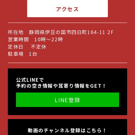
アクセス
2024年5月
(1)
2024年3月
(1)
所在地 静岡県伊豆の国市四日町164-11 2F
2024年2月
(1)
営業時間 10時～22時
2023年10月
(1)
定休日 不定休
駐車場 1台
2023年9月
(1)
2023年6月
(1)
公式LINEで
2023年5月
(1)
予約の空き情報や耳寄り情報をGET！
2022年11月
(1)
LINE登録
2022年10月
(1)
2022年9月
(1)
2022年7月
(1)
動画のチャンネル登録はこちら！