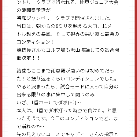
ントリークラブで行われる、関東ジュニア大会
の静岡県予選が
朝霧ジャンボリークラブで開催されました。
当日は、朝からの8ミリを越える大雨、11メー
トル越えの暴風、そして視界の悪い霧と最悪の
コンディション！
競技員さんもゴルフ場も沢山協議しての試合開
催決定！！
結愛もここまで雨風霧が凄いのは初めてだっ
た！と振り返るくらいコンディションでした。
やると決まったら、試合モードに入って自分の
出来る限りの事に集中して闘うのみ！！
いざ、1番ホールでダボ(+2)…
本人は、1番でダボ打った時点で負けた。と思
ったそうです。今日のコンディションでどこま
で崩れのか…
先の見えないコースでキャディーさんの指示と