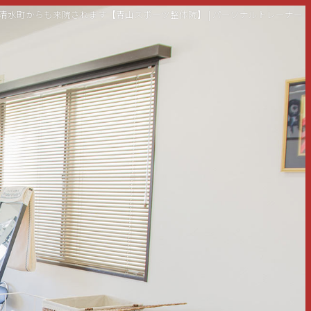
島・清水町からも来院されます【青山スポーツ整体院】 | パーソナルトレーナー