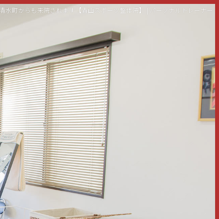
島・清水町からも来院されます【青山スポーツ整体院】 | パーソナルトレーナー