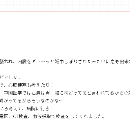
襲われ、内臓をギュ～ッと雑巾しぼりされたみたいに息も出来
どでした。
で、心筋梗塞も考えたり！
、中国医学では右肩は胃、腸に司どってると言われてるから心
繋がってるからそうなのかな～
いろ考えて、病院に行き！
電図、CT検査、血液採取で検査をしてくれました。