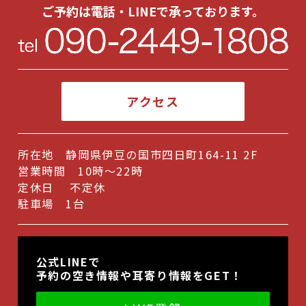
ご予約は電話・LINEで承っております。
2024年6月
(1)
2024年5月
(1)
2024年3月
(1)
アクセス
2024年2月
(1)
2023年10月
(1)
所在地 静岡県伊豆の国市四日町164-11 2F
2023年9月
(1)
営業時間 10時～22時
2023年6月
(1)
定休日 不定休
駐車場 1台
2023年5月
(1)
2022年11月
(1)
公式LINEで
2022年10月
(1)
予約の空き情報や耳寄り情報をGET！
2022年9月
(1)