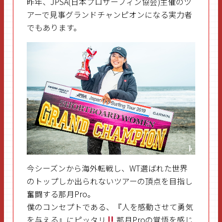
昨年、JPSA(日本プロサーフィン協会)主催のツ
アーで見事グランドチャンピオンになる実力者
でもあります。
今シーズンから海外転戦し、WT選ばれた世界
のトップしか出られないツアーの頂点を目指し
奮闘する那月Pro。
僕のコンセプトである、『人を感動させて勇気
を与える』にピッタリ
那月Proの覚悟を感じ