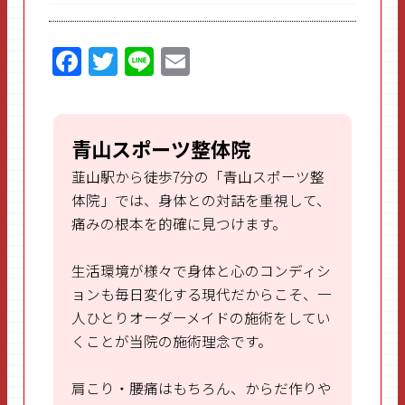
F
T
Li
E
a
w
n
m
ce
itt
e
ai
b
er
l
青山スポーツ整体院
o
韮山駅から徒歩7分の「青山スポーツ整
o
体院」では、身体との対話を重視して、
痛みの根本を的確に見つけます。
k
生活環境が様々で身体と心のコンディシ
ョンも毎日変化する現代だからこそ、一
人ひとりオーダーメイドの施術をしてい
くことが当院の施術理念です。
肩こり・腰痛はもちろん、からだ作りや