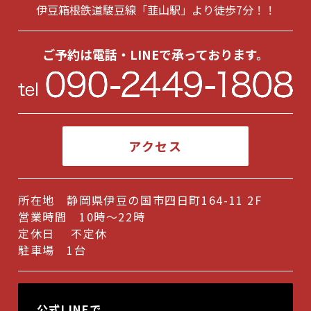
伊豆箱根鉄道駿豆線「韮山駅」より徒歩7分！！
2025年5月
(1)
2025年1月
(1)
ご予約は電話・LINEで承っております。
2024年12月
(1)
2024年8月
(1)
2024年7月
(1)
アクセス
2024年6月
(2)
2024年5月
(1)
所在地 静岡県伊豆の国市四日町164-11 2F
2024年2月
(1)
営業時間 10時～22時
2024年1月
(2)
定休日 不定休
駐車場 1台
2023年12月
(1)
2023年10月
(1)
公式LINEで
2023年9月
(2)