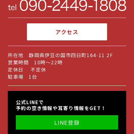
2024年8月
(1)
2024年7月
(1)
アクセス
2024年6月
(2)
2024年5月
(1)
所在地 静岡県伊豆の国市四日町164-11 2F
2024年2月
(1)
営業時間 10時～22時
2024年1月
(2)
定休日 不定休
駐車場 1台
2023年12月
(1)
2023年10月
(1)
公式LINEで
2023年9月
(2)
予約の空き情報や耳寄り情報をGET！
2023年7月
(1)
LINE登録
2023年4月
(1)