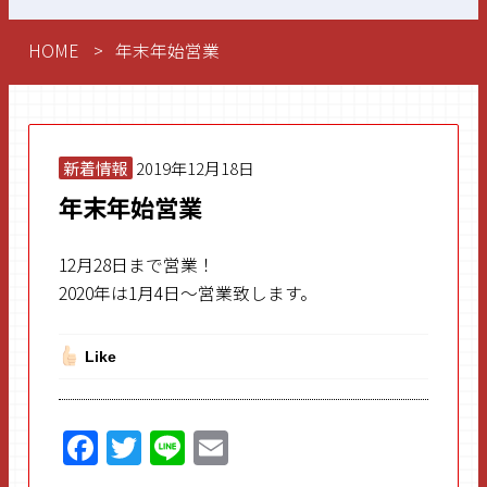
HOME
年末年始営業
新着情報
2019年12月18日
年末年始営業
12月28日まで営業！
2020年は1月4日～営業致します。
Like
F
T
Li
E
a
w
n
m