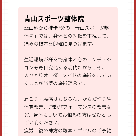
ce
itt
e
ai
b
er
l
青山スポーツ整体院
o
韮山駅から徒歩7分の「青山スポーツ整
o
体院」では、身体との対話を重視して、
痛みの根本を的確に見つけます。
k
生活環境が様々で身体と心のコンディシ
ョンも毎日変化する現代だからこそ、一
人ひとりオーダーメイドの施術をしてい
くことが当院の施術理念です。
肩こり・腰痛はもちろん、からだ作りや
体質改善、運動パフォーマンスの改善な
ど、身体についてお悩みの方はぜひとも
ご来院ください。
疲労回復の味方の酸素カプセルのご予約