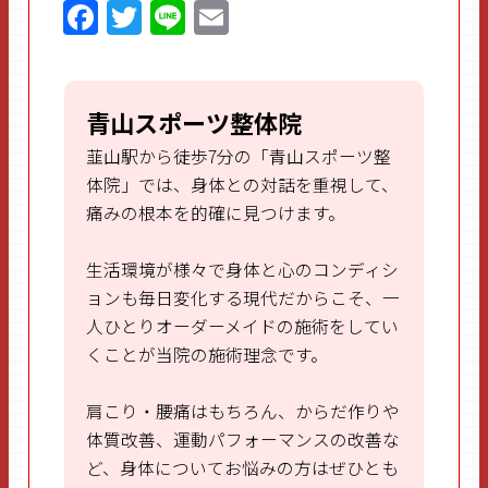
F
T
Li
E
a
w
n
m
ce
itt
e
ai
b
er
l
青山スポーツ整体院
o
韮山駅から徒歩7分の「青山スポーツ整
o
体院」では、身体との対話を重視して、
痛みの根本を的確に見つけます。
k
生活環境が様々で身体と心のコンディシ
ョンも毎日変化する現代だからこそ、一
人ひとりオーダーメイドの施術をしてい
くことが当院の施術理念です。
肩こり・腰痛はもちろん、からだ作りや
体質改善、運動パフォーマンスの改善な
ど、身体についてお悩みの方はぜひとも