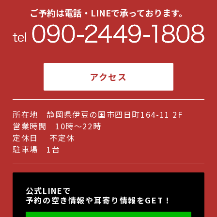
2025年1月
(1)
ご予約は電話・LINEで承っております。
2024年12月
(1)
2024年8月
(1)
2024年7月
(1)
アクセス
2024年6月
(2)
2024年5月
(1)
所在地 静岡県伊豆の国市四日町164-11 2F
2024年2月
(1)
営業時間 10時～22時
2024年1月
(2)
定休日 不定休
駐車場 1台
2023年12月
(1)
2023年10月
(1)
公式LINEで
2023年9月
(2)
予約の空き情報や耳寄り情報をGET！
2023年7月
(1)