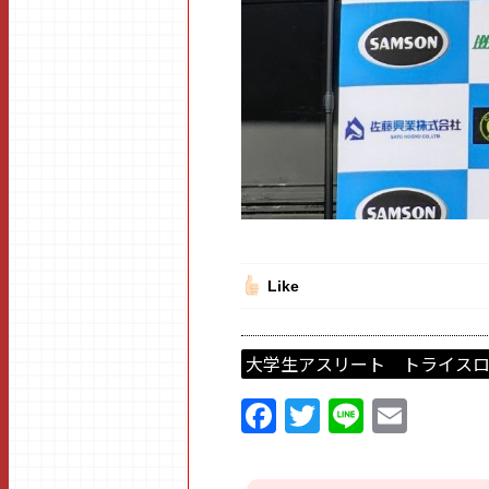
Like
大学生アスリート トライス
F
T
Li
E
a
w
n
m
ce
itt
e
ai