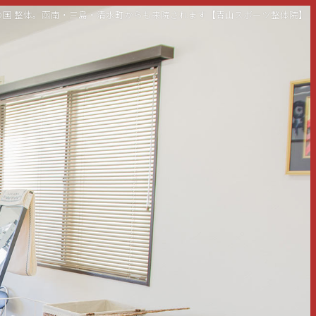
伊豆の国 整体。函南・三島・清水町からも来院されます【青山スポーツ整体院】