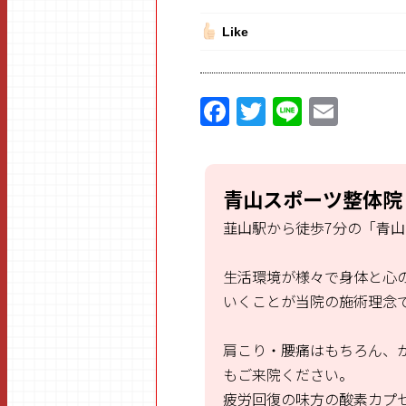
Like
F
T
Li
E
a
w
n
m
ce
itt
e
ai
b
er
l
青山スポーツ整体院
o
韮山駅から徒歩7分の「青
o
k
生活環境が様々で身体と心
いくことが当院の施術理念
肩こり・腰痛はもちろん、
もご来院ください。
疲労回復の味方の酸素カプ