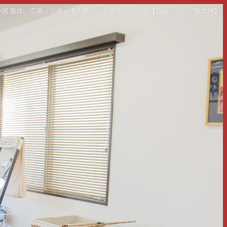
伊豆の国 整体。函南・三島・清水町からも来院されます【青山スポーツ整体院】