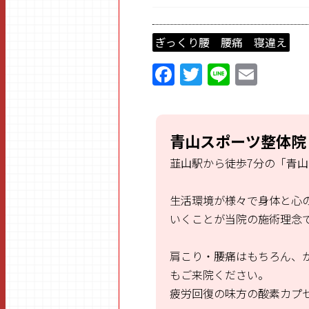
ぎっくり腰 腰痛 寝違え
F
T
Li
E
a
w
n
m
ce
itt
e
ai
b
er
l
青山スポーツ整体院
o
韮山駅から徒歩7分の「青
o
k
生活環境が様々で身体と心
いくことが当院の施術理念
肩こり・腰痛はもちろん、
もご来院ください。
疲労回復の味方の酸素カプ