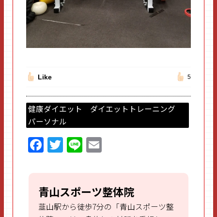
Like
5
健康ダイエット ダイエットトレーニング
パーソナル
F
T
Li
E
a
w
n
m
ce
itt
e
ai
b
er
l
青山スポーツ整体院
o
韮山駅から徒歩7分の「青山スポーツ整