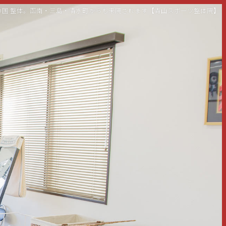
伊豆の国 整体。函南・三島・清水町からも来院されます【青山スポーツ整体院】