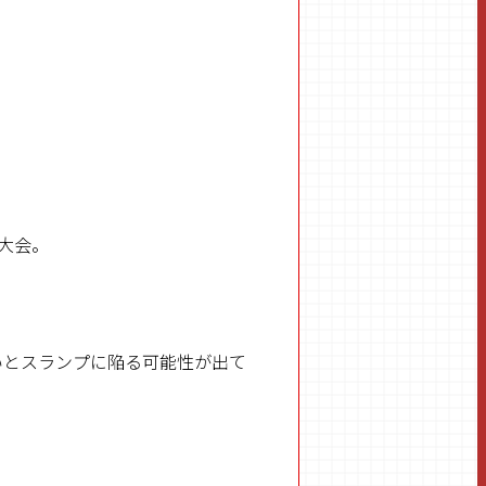
大会。
いとスランプに陥る可能性が出て
。