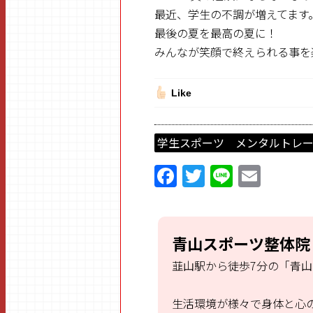
最近、学生の不調が増えてます
最後の夏を最高の夏に！
みんなが笑顔で終えられる事を
Like
学生スポーツ メンタルトレ
F
T
Li
E
a
w
n
m
ce
itt
e
ai
b
er
l
青山スポーツ整体院
o
韮山駅から徒歩7分の「青
o
k
生活環境が様々で身体と心