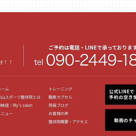
20
20
20
20
ご予約は電話・LINEで承っておりま
20
分！！
20
20
20
ホーム
トレーニング
公式LINEで
予約の空き
青山スポーツ整体院とは
酸素カプセル
20
妹店：My's salon
院長ブログ
20
メニュー
お客様の声
動画のチ
整体院概要・アクセス
20
20