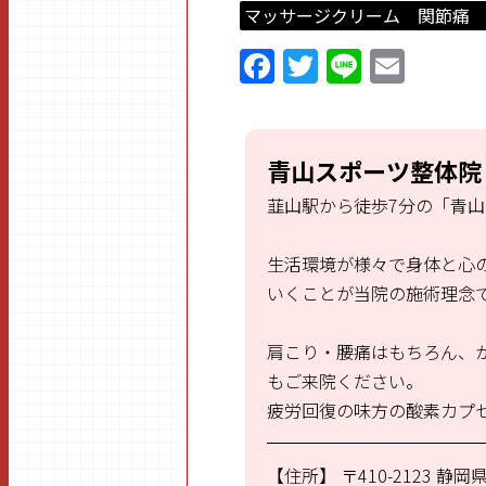
マッサージクリーム 関節痛
F
T
Li
E
a
w
n
m
ce
itt
e
ai
b
er
l
青山スポーツ整体院
o
韮山駅から徒歩7分の「青
o
k
生活環境が様々で身体と心
いくことが当院の施術理念
肩こり・腰痛はもちろん、
もご来院ください。
疲労回復の味方の酸素カプ
【住所】
〒410-2123
静岡県