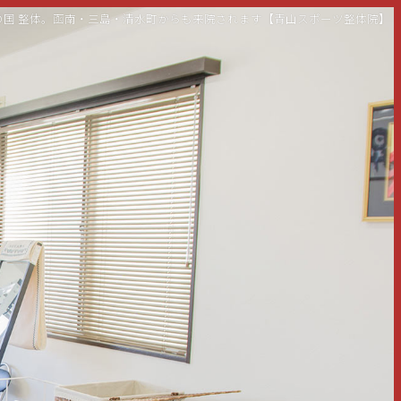
伊豆の国 整体。函南・三島・清水町からも来院されます【青山スポーツ整体院】