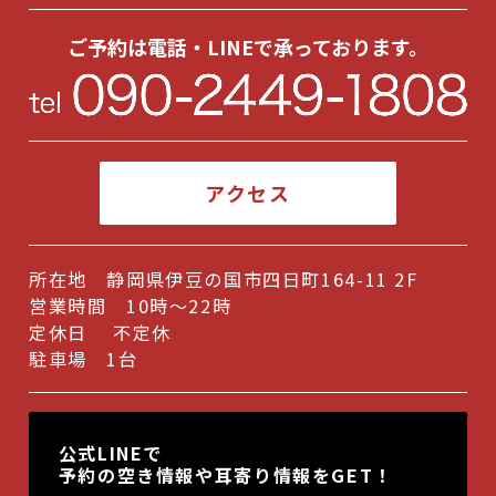
2024年9月
(1)
ご予約は電話・LINEで承っております。
2024年6月
(1)
2024年5月
(1)
2024年3月
(1)
アクセス
2024年2月
(1)
2023年10月
(1)
所在地 静岡県伊豆の国市四日町164-11 2F
2023年9月
(1)
営業時間 10時～22時
2023年6月
(1)
定休日 不定休
駐車場 1台
2023年5月
(1)
2022年11月
(1)
公式LINEで
2022年10月
(1)
予約の空き情報や耳寄り情報をGET！