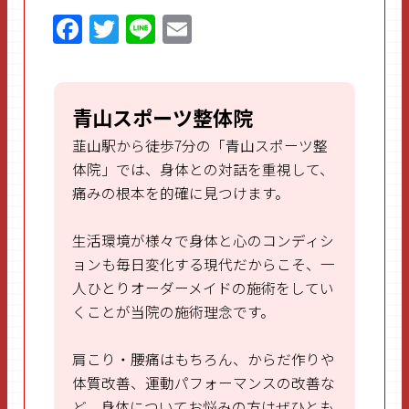
F
T
Li
E
a
w
n
m
ce
itt
e
ai
b
er
l
青山スポーツ整体院
o
韮山駅から徒歩7分の「青山スポーツ整
o
体院」では、身体との対話を重視して、
痛みの根本を的確に見つけます。
k
生活環境が様々で身体と心のコンディシ
ョンも毎日変化する現代だからこそ、一
人ひとりオーダーメイドの施術をしてい
くことが当院の施術理念です。
肩こり・腰痛はもちろん、からだ作りや
体質改善、運動パフォーマンスの改善な
ど、身体についてお悩みの方はぜひとも