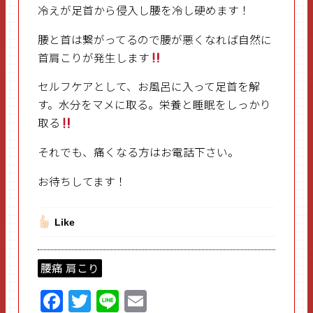
冷えが足首から侵入し腰を冷し硬めます！
腰と首は繋がってるので腰が悪くなれば自然に
首肩こりが発生します
セルフケアとして、お風呂に入って足首を解
す。水分をマメに取る。栄養と睡眠をしっかり
取る
それでも、痛くなる方はお電話下さい。
お待ちしてます！
Like
腰痛 肩こり
F
T
Li
E