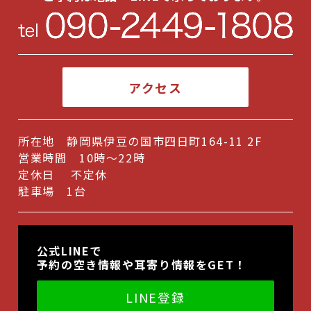
2024年6月
(1)
2024年5月
(1)
2024年3月
(1)
アクセス
2024年2月
(1)
2023年10月
(1)
所在地 静岡県伊豆の国市四日町164-11 2F
2023年9月
(1)
営業時間 10時～22時
2023年6月
(1)
定休日 不定休
駐車場 1台
2023年5月
(1)
2022年11月
(1)
公式LINEで
2022年10月
(1)
予約の空き情報や耳寄り情報をGET！
2022年9月
(1)
LINE登録
2022年7月
(1)