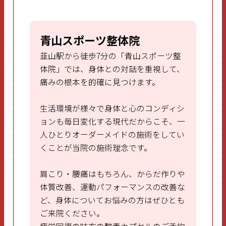
a
w
n
m
ce
itt
e
ai
b
er
l
青山スポーツ整体院
o
韮山駅から徒歩7分の「青山スポーツ整
o
体院」では、身体との対話を重視して、
痛みの根本を的確に見つけます。
k
生活環境が様々で身体と心のコンディシ
ョンも毎日変化する現代だからこそ、一
人ひとりオーダーメイドの施術をしてい
くことが当院の施術理念です。
肩こり・腰痛はもちろん、からだ作りや
体質改善、運動パフォーマンスの改善な
ど、身体についてお悩みの方はぜひとも
ご来院ください。